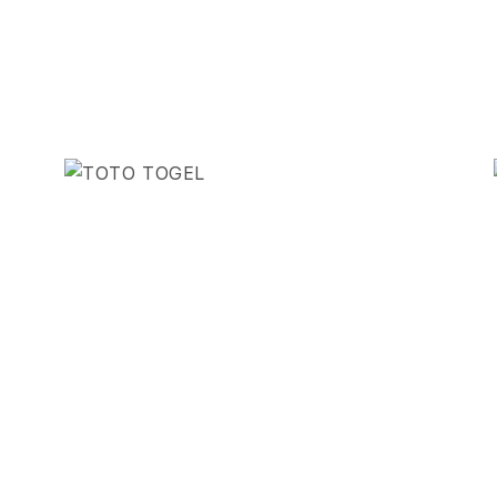
Open
media
2
in
modal