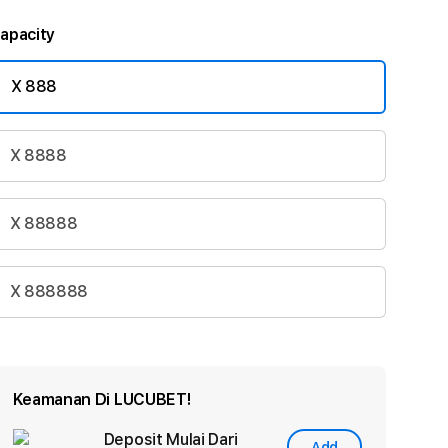
apacity
X 888
X 8888
X 88888
X 888888
Keamanan Di LUCUBET!
Deposit Mulai Dari
Add
Add