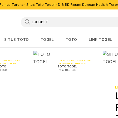
Rumus Taruhan Situs Toto Togel 4D & 5D Resmi Dengan Hadiah Ter
SITUS TOTO
TOGEL
TOTO
LINK TOGEL
S TOTO TOGEL RESMI
LINK SITUS TOTO TOGEL RESMI
A DI INDONESIA
TERPERCAYA DI INDONESIA
TOTO
TOTO TOGEL
8 SGD
From $888 SGD
L