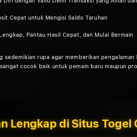
a Diri dengan Valid Demi Transaksi yang Aman d
sit Cepat untuk Mengisi Saldo Taruhan
 Lengkap, Pantau Hasil Cepat, dan Mulai Bermain
g sedemikian rupa agar memberikan pengalaman
sangat cocok baik untuk pemain baru maupun pro
an Lengkap di Situs Togel 