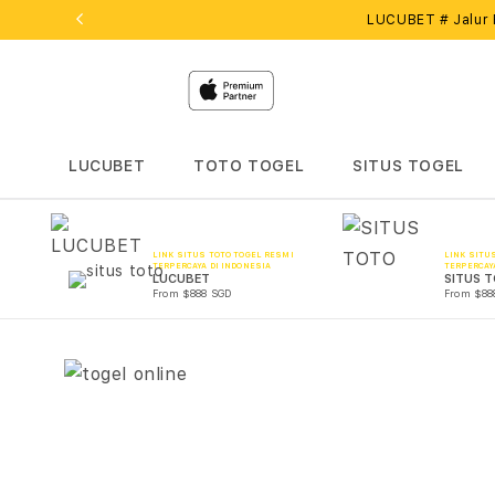
LUCUBET # Jalur 
LUCUBET
TOTO TOGEL
SITUS TOGEL
LINK SITUS TOTO TOGEL RESMI
LINK SITU
TERPERCAYA DI INDONESIA
TERPERCAY
LUCUBET
SITUS 
From $888 SGD
From $88
Skip to
product
information