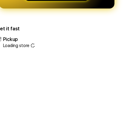
5D
5D
Resmi
Resmi
Dengan
Dengan
Hadiah
Hadiah
Terbesar
Terbesar
et it fast
Pickup
Loading store