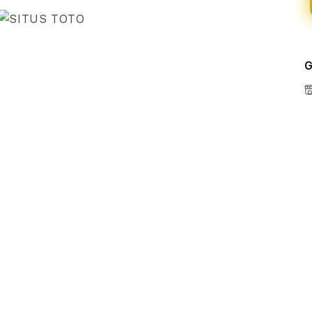
Open
media
7
in
modal
G
Open
media
9