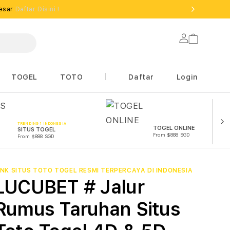
besar
Daftar Disini !
Log
Cart
in
TOGEL
TOTO
Daftar
Login
TRENDING 1 INDONESIA
TOGEL ONLINE
SITUS TOGEL
From $888 SGD
From $888 SGD
INK SITUS TOTO TOGEL RESMI TERPERCAYA DI INDONESIA
LUCUBET # Jalur
Rumus Taruhan Situs